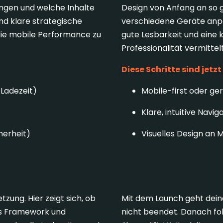
ingen und welche Inhalte
Design von Anfang an so ge
und klare strategische
verschiedene Geräte anpas
die mobile Performance zu
gute Lesbarkeit und eine 
Professionalität vermittelt
Diese Schritte sind jetzt
 Ladezeit)
Mobile-first oder g
Klare, intuitive Navi
herheit)
Visuelles Design an 
4. Relaunch & N
zung. Hier zeigt sich, ob
Mit dem Launch geht deine
es Framework und
nicht beendet. Danach folg