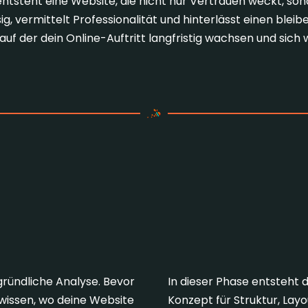
teht eine Website, die nicht nur Vertrauen weckt, sond
ig, vermittelt Professionalität und hinterlässt einen bleibe
auf der dein Online-Auftritt langfristig wachsen und sich
erfolgreichen Responsive
2. Konzept & Des
gründliche Analyse. Bevor
In dieser Phase entsteht 
 wissen, wo deine Website
Konzept für Struktur, Lay