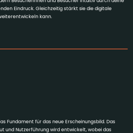
ern Besucherinnen und Besucher intuitiv durch deine
nden Eindruck. Gleichzeitig stärkt sie die digitale
 weiterentwickeln kann.
 Website Redesigns
ign
das Fundament für das neue Erscheinungsbild. Das
out und Nutzerführung wird entwickelt, wobei das