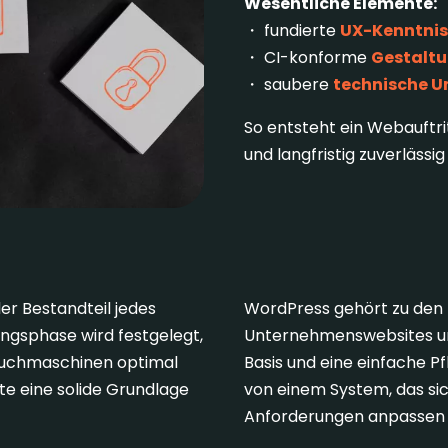
Wesentliche Elemente:
・ fundierte
UX-Kenntnis
・ CI-konforme
Gestalt
・ saubere
technische 
So entsteht ein Webauftri
und langfristig zuverlässi
WordPress als fle
ler Bestandteil jedes
WordPress gehört zu den 
ungsphase wird festgelegt,
Unternehmenswebsites und 
 Suchmaschinen optimal
Basis und eine einfache P
e eine solide Grundlage
von einem System, das sich
Anforderungen anpassen l