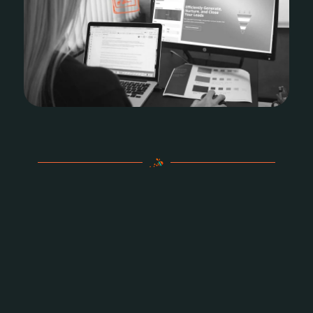
Fazit: Der richtige CTA zur
richtigen Zeit entscheidet
über deinen Erfolg